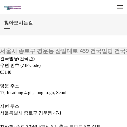
메뉴 건너뛰기
찾아오시는길
서울시 종로구 경운동 삼일대로 439 건국빌딩 건국관 20
건국빌딩
(
건국관
)
우편 번호
(ZIP Code)
03148
영문 주소
17, Insadong 4-gil, Jongno-gu, Seoul
지번 주소
서울특별시 종로구 경운동
47-1
지하철
:
종로
3
가역
5
호선
5
번 출구 도보로
5
분 정도