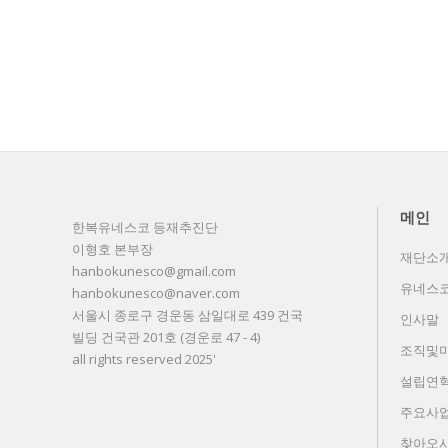
메인
한복유네스코 등재추진단
이형호 본부장
재단소
hanbokunesco@gmail.com
유네스
hanbokunesco@naver.com
서울시 종로구 경운동 삼일대로 439 건국
인사말
빌딩 건국관 201호 (경운로 47 - 4)
조직및
all rights reserved 2025'
설립연
주요사
찾아오