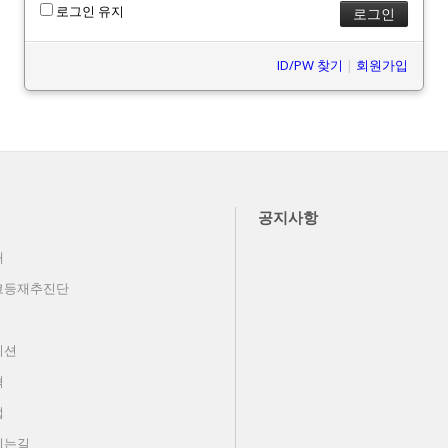
로그인 유지
ID/PW 찾기
|
회원가입
공지사항
개
코등재추진단
미션
혁
업
시는길